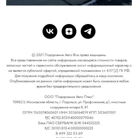
© 2021 Подорожник Авто Все права защищены.
Вся представленная на сайте информация, касающаяся стоимости товаров,
запасных частей и сервисного обслуживания, носит информационный характер и
не является публичной офертой, определяемой положениями ст. 437 (2) ГК РФ.
Для получения подробной информации обращайтесь в нашу компанию.
Опубликованная на данном сайте информация может быть изменена в любое
время без предварительного уведомления.
ООО "Подорожник Авто Плюс"
108823, Московская область, г. Подольск, ул. Профсоюзная, д.1, очистные
сооружения литера Я, Я1
ОГРН 1165074060601 ИНН 5036164019 КПП 503601001
Р/С 40702.810.9.40000079046
Банк ПАО СБЕРБАНК БИК 044525225
К/С 30101.810.4.00000000225
8 499 322 03 69