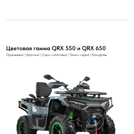
Цветовая гамма QRX 550 и QRX 650
Оранжевый \ Красный \ Серо-салатовый \ Темно-серый \ Камуфляж.