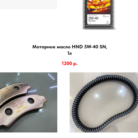
Моторное масло HND 5W-40 SN,
1л
1200
р.