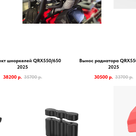
кт шноркелей QRX550/650
Вынос радиатора QRX55
2025
2025
38200
р.
35700
р.
30500
р.
33700
р.