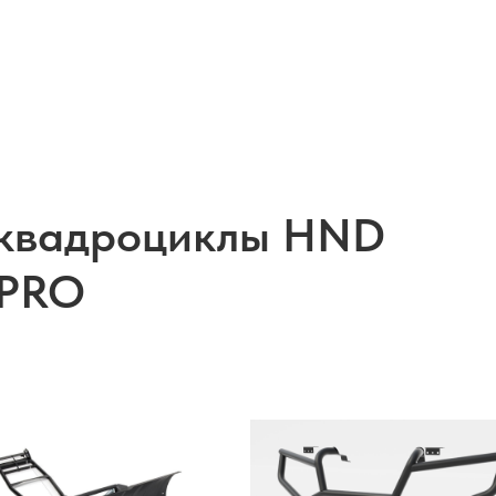
а квадроциклы HND
0PRO