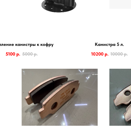
ление канистры к кофру
Канистра 5 л.
5100
р.
5000
р.
10200
р.
10000
р.