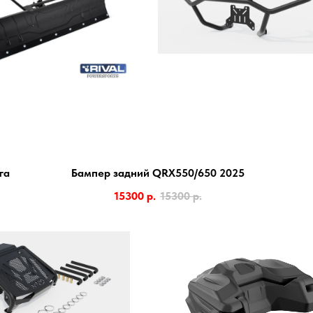
га
Бампер задний QRX550/650 2025
15300
р.
15300
р.