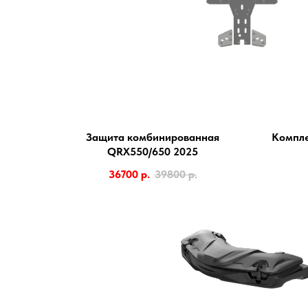
Защита комбинированная
Компле
QRX550/650 2025
36700
р.
39800
р.