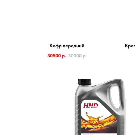
Кофр передний
Креп
30500
р.
30000
р.