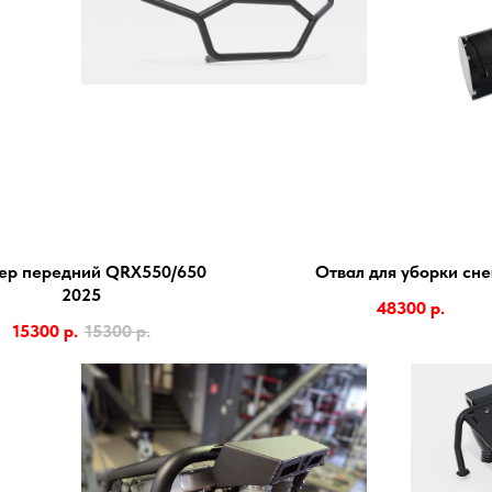
ер передний QRX550/650
Отвал для уборки сне
2025
48300
р.
15300
р.
15300
р.